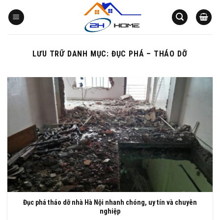
Bỏ
qua
nội
dung
LƯU TRỮ DANH MỤC:
ĐỤC PHÁ – THÁO DỠ
Đục phá tháo dỡ nhà Hà Nội nhanh chóng, uy tín và chuyên
nghiệp