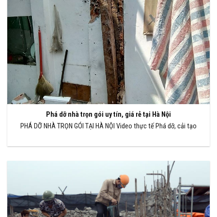
Phá dỡ nhà trọn gói uy tín, giá rẻ tại Hà Nội
PHÁ DỠ NHÀ TRỌN GÓI TẠI HÀ NỘI Video thực tế Phá dỡ, cải tạo