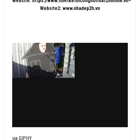
Website:
https://www.thietkethicongnoithat2hhome.vn
–
Website2:
www.nhadep2h.vn
via GIPHY