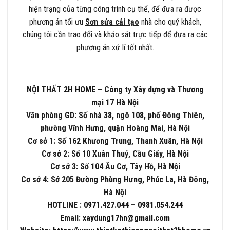
hiện trạng của từng công trình cụ thể, để đưa ra được
phương án tối ưu
Sơn sửa cải tạo
nhà cho quý khách,
chúng tôi cần trao đổi và khảo sát trực tiếp để đưa ra các
phương án xử lí tốt nhất.
NỘI THẤT
2H HOME
– Công ty Xây dựng và Thương
mại 17 Hà Nội
Văn phòng GD: Số nhà 38, ngõ 108, phố Đông Thiên,
phường Vĩnh Hưng, quận Hoàng Mai, Hà Nội
Cơ sở 1: Số 162 Khương Trung, Thanh Xuân, Hà Nội
Cơ sở 2: Số 10 Xuân Thuỷ, Cầu Giấy, Hà Nội
Cơ sở 3: Số 104 Âu Cơ, Tây Hồ, Hà Nội
Cơ sở 4: Sớ 205 Đường Phùng Hưng, Phúc La, Hà Đông,
Hà Nội
HOTLINE :
0971.427.044
–
0981.054.244
Email:
xaydung17hn@gmail.com