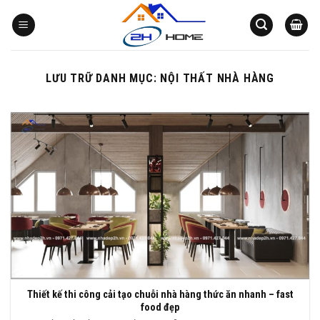
Bỏ
qua
nội
dung
LƯU TRỮ DANH MỤC:
NỘI THẤT NHÀ HÀNG
Thiết kế thi công cải tạo chuỗi nhà hàng thức ăn nhanh – fast
food đẹp