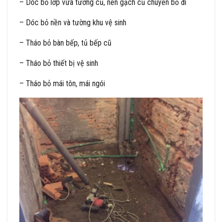
– Dóc bỏ lớp vữa tường cũ, nền gạch cũ chuyển bỏ đi
– Dóc bỏ nền và tường khu vệ sinh
– Tháo bỏ bàn bếp, tủ bếp cũ
– Tháo bỏ thiết bị vệ sinh
– Tháo bỏ mái tôn, mái ngói