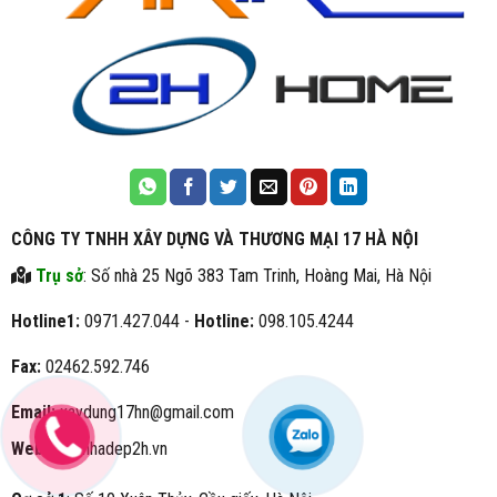
CÔNG TY TNHH XÂY DỰNG VÀ THƯƠNG MẠI 17 HÀ NỘI
Trụ sở
: Số nhà 25 Ngõ 383 Tam Trinh, Hoàng Mai, Hà Nội
Hotline1:
0971.427.044 -
Hotline:
098.105.4244
Fax:
02462.592.746
Email:
xaydung17hn@gmail.com
Website:
nhadep2h.vn