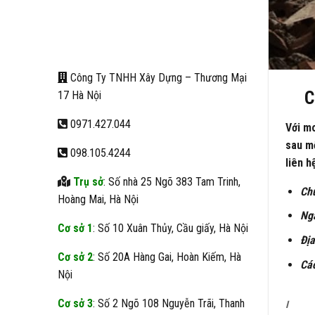
Công Ty TNHH Xây Dựng – Thương Mại
C
17 Hà Nội
0971.427.044
Với mo
sau mộ
098.105.4244
liên h
Trụ sở
: Số nhà 25 Ngõ 383 Tam Trinh,
Chủ
Hoàng Mai, Hà Nội
Ngà
Cơ sở 1
: Số 10 Xuân Thủy, Cầu giấy, Hà Nội
Địa
Cơ sở 2
: Số 20A Hàng Gai, Hoàn Kiếm, Hà
Các
Nội
Cơ sở 3
: Số 2 Ngõ 108 Nguyễn Trãi, Thanh
I