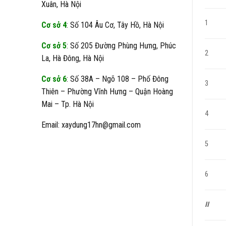
Xuân, Hà Nội
1
Cơ sở 4
: Số 104 Âu Cơ, Tây Hồ, Hà Nội
Cơ sở 5
: Số 205 Đường Phùng Hưng, Phúc
2
La, Hà Đông, Hà Nội
Cơ sở 6
: Số 38A – Ngõ 108 – Phố Đông
3
Thiên – Phường Vĩnh Hưng – Quận Hoàng
Mai – Tp. Hà Nội
4
Email: xaydung17hn@gmail.com
5
6
II