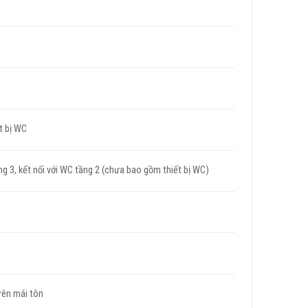
t bị WC
g 3, kết nối với WC tầng 2 (chưa bao gồm thiết bị WC)
trên mái tôn