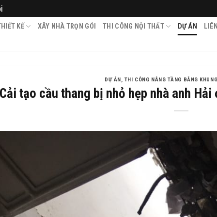
i
HIẾT KẾ
XÂY NHÀ TRỌN GÓI
THI CÔNG NỘI THẤT
DỰ ÁN
LIÊ
DỰ ÁN
,
THI CÔNG NÂNG TẦNG BẰNG KHUNG
Cải tạo cầu thang bị nhỏ hẹp nhà anh Hải