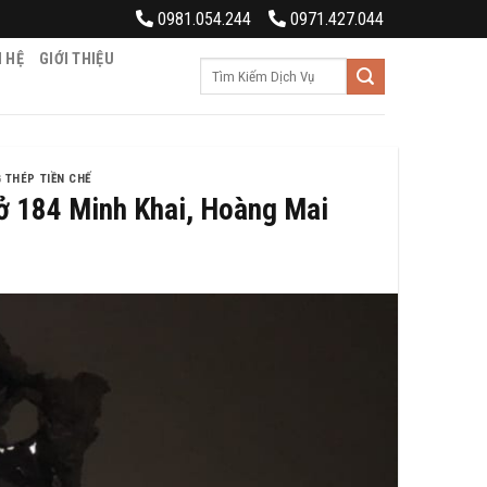
0981.054.244
0971.427.044
N HỆ
GIỚI THIỆU
Tìm
kiếm:
 THÉP TIỀN CHẾ
 ở 184 Minh Khai, Hoàng Mai