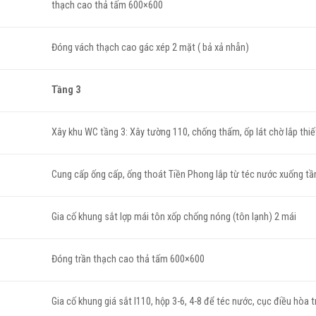
thạch cao thả tấm 600×600
Đóng vách thạch cao gác xép 2 mặt ( bả xả nhẵn)
Tầng 3
Xây khu WC tầng 3: Xây tường 110, chống thấm, ốp lát chờ lắp thiế
Cung cấp ống cấp, ống thoát Tiền Phong lắp từ téc nước xuống tần
Gia cố khung sắt lợp mái tôn xốp chống nóng (tôn lạnh) 2 mái
Đóng trần thạch cao thả tấm 600×600
Gia cố khung giá sắt I110, hộp 3-6, 4-8 để téc nước, cục điều hòa 