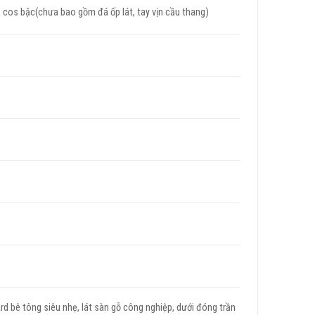
ạ cos bậc(chưa bao gồm đá ốp lát, tay vịn cầu thang)
d bê tông siêu nhẹ, lát sàn gỗ công nghiệp, dưới đóng trần