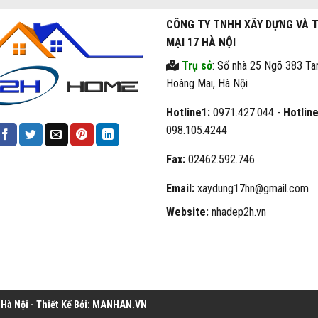
CÔNG TY TNHH XÂY DỰNG VÀ 
MẠI 17 HÀ NỘI
Trụ sở
: Số nhà 25 Ngõ 383 Ta
Hoàng Mai, Hà Nội
Hotline1:
0971.427.044 -
Hotline
098.105.4244
Fax:
02462.592.746
Email:
xaydung17hn@gmail.com
Website:
nhadep2h.vn
à Nội - Thiết Kế Bởi:
MANHAN.VN