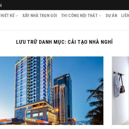
i
HIẾT KẾ
XÂY NHÀ TRỌN GÓI
THI CÔNG NỘI THẤT
DỰ ÁN
LIÊ
LƯU TRỮ DANH MỤC:
CẢI TẠO NHÀ NGHỈ