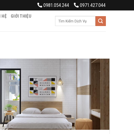
0981.054.244
0971.427.044
N HỆ
GIỚI THIỆU
Tìm
kiếm: