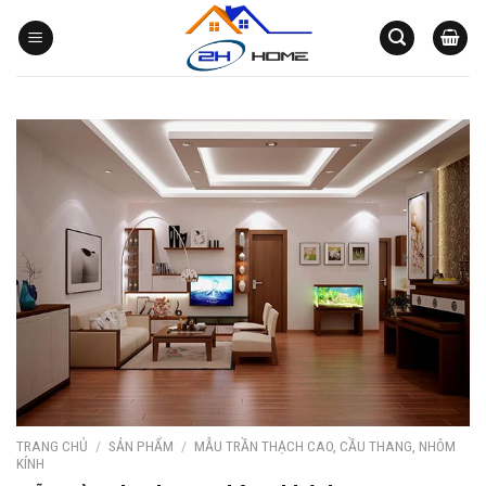
Bỏ
qua
nội
dung
TRANG CHỦ
/
SẢN PHẨM
/
MẪU TRẦN THẠCH CAO, CẦU THANG, NHÔM
KÍNH