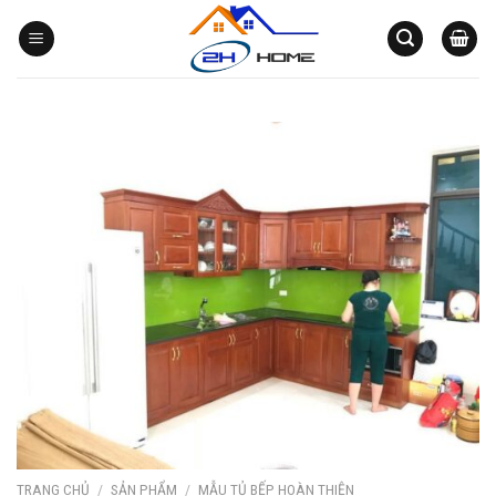
Bỏ
qua
nội
dung
TRANG CHỦ
/
SẢN PHẨM
/
MẪU TỦ BẾP HOÀN THIỆN