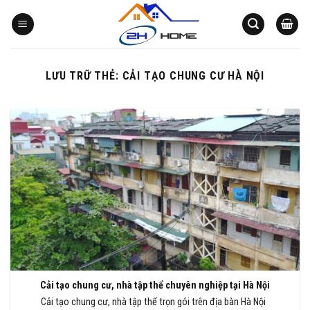
Bỏ
qua
nội
dung
LƯU TRỮ THẺ:
CẢI TẠO CHUNG CƯ HÀ NỘI
Cải tạo chung cư, nhà tập thể chuyên nghiệp tại Hà Nội
Cải tạo chung cư, nhà tập thể trọn gói trên địa bàn Hà Nội