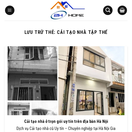
Bỏ
qua
nội
dung
LƯU TRỮ THẺ:
CẢI TẠO NHÀ TẬP THỂ
Cải tạo nhà ở trọn gói uy tín trên địa bàn Hà Nội
Dịch vụ Cải tạo nhà cũ Uy tín – Chuyên nghiệp tại Hà Nội Gia