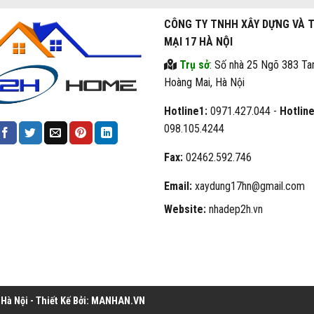
CÔNG TY TNHH XÂY DỰNG VÀ 
MẠI 17 HÀ NỘI
Trụ sở
: Số nhà 25 Ngõ 383 Ta
Hoàng Mai, Hà Nội
Hotline1:
0971.427.044 -
Hotline
098.105.4244
Fax:
02462.592.746
Email:
xaydung17hn@gmail.com
Website:
nhadep2h.vn
à Nội - Thiết Kế Bởi:
MANHAN.VN