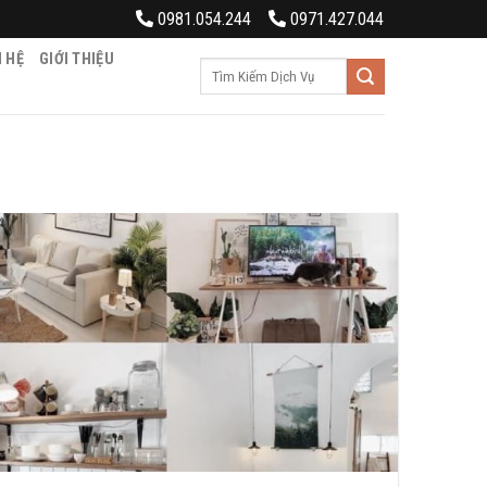
0981.054.244
0971.427.044
N HỆ
GIỚI THIỆU
Tìm
kiếm: