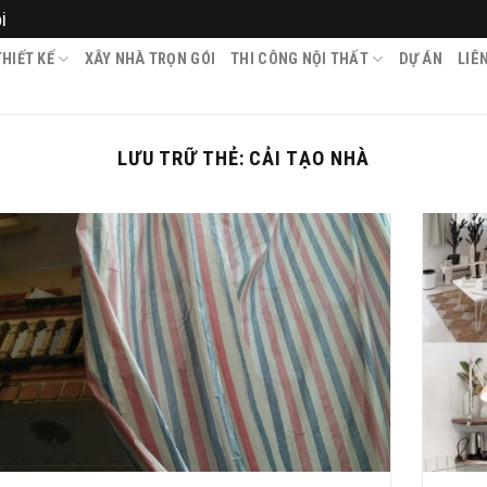
i
HIẾT KẾ
XÂY NHÀ TRỌN GÓI
THI CÔNG NỘI THẤT
DỰ ÁN
LIÊ
LƯU TRỮ THẺ:
CẢI TẠO NHÀ