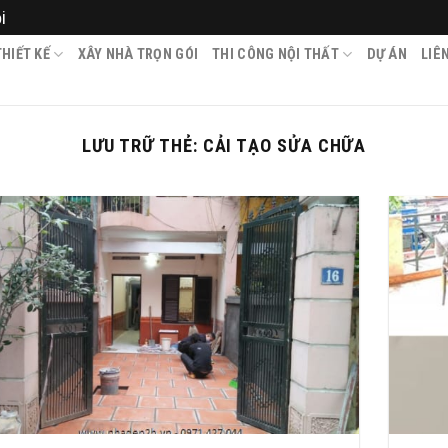
i
HIẾT KẾ
XÂY NHÀ TRỌN GÓI
THI CÔNG NỘI THẤT
DỰ ÁN
LIÊ
LƯU TRỮ THẺ:
CẢI TẠO SỬA CHỮA