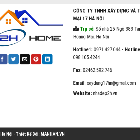
CÔNG TY TNHH XÂY DỰNG VÀ 
MẠI 17 HÀ NỘI
Trụ sở
: Số nhà 25 Ngõ 383 Ta
Hoàng Mai, Hà Nội
Hotline1:
0971.427.044 -
Hotline
098.105.4244
Fax:
02462.592.746
Email:
xaydung17hn@gmail.com
Website:
nhadep2h.vn
à Nội - Thiết Kế Bởi:
MANHAN.VN