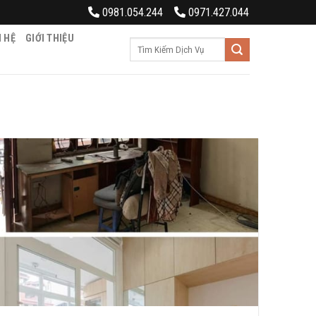
0981.054.244
0971.427.044
N HỆ
GIỚI THIỆU
Tìm
kiếm: