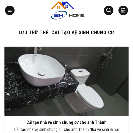
Bỏ
qua
nội
dung
LƯU TRỮ THẺ:
CẢI TẠO VỆ SINH CHUNG CƯ
Cải tạo nhà vệ sinh chung cư cho anh Thành
Cải tạo nhà vệ sinh chung cư cho anh Thành Nhà vệ sinh là nơi