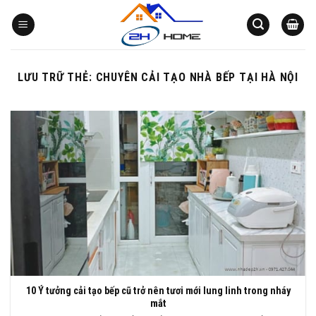
Bỏ
qua
nội
dung
LƯU TRỮ THẺ:
CHUYÊN CẢI TẠO NHÀ BẾP TẠI HÀ NỘI
10 Ý tưởng cải tạo bếp cũ trở nên tươi mới lung linh trong nháy
mắt