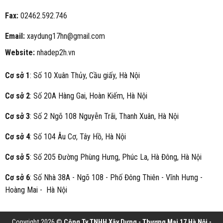
Fax:
02462.592.746
Email:
xaydung17hn@gmail.com
Website:
nhadep2h.vn
Cơ sở 1
: Số 10 Xuân Thủy, Cầu giấy, Hà Nội
Cơ sở 2
: Số 20A Hàng Gai, Hoàn Kiếm, Hà Nội
Cơ sở 3
: Số 2 Ngõ 108 Nguyễn Trãi, Thanh Xuân, Hà Nội
Cơ sở 4
: Số 104 Âu Cơ, Tây Hồ, Hà Nội
Cơ sở 5
: Số 205 Đường Phùng Hưng, Phúc La, Hà Đông, Hà Nội
Cơ sở 6
: Số Nhà 38A - Ngõ 108 - Phố Đông Thiên - Vĩnh Hưng -
Hoàng Mai - Hà Nội
Copyright 2026 ©
Công Ty TNHH Xây Dựng - Thương Mại 17 Hà Nội -