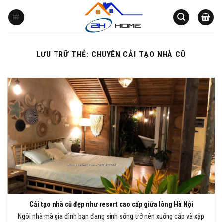
Bỏ
qua
nội
dung
LƯU TRỮ THẺ:
CHUYÊN CẢI TẠO NHÀ CŨ
Cải tạo nhà cũ đẹp như resort cao cấp giữa lòng Hà Nội
Ngôi nhà mà gia đình bạn đang sinh sống trở nên xuống cấp và xập