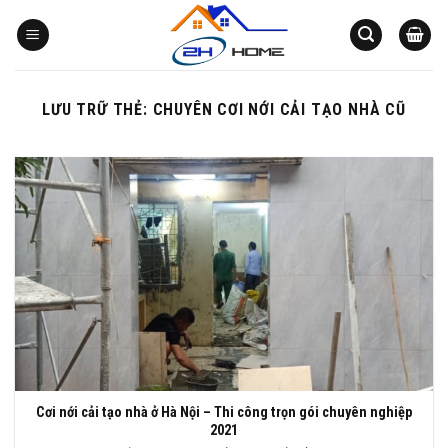
Bỏ
qua
nội
dung
LƯU TRỮ THẺ:
CHUYÊN CƠI NỚI CẢI TẠO NHÀ CŨ
Cơi nới cải tạo nhà ở Hà Nội – Thi công trọn gói chuyên nghiệp
2021