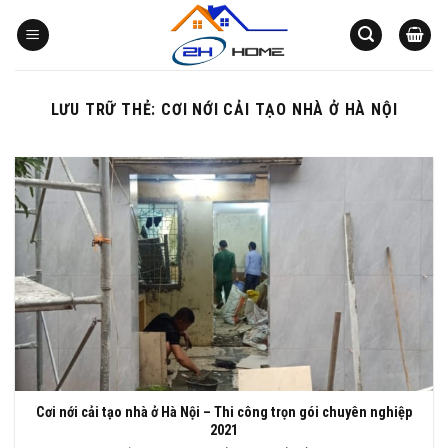
Bỏ
qua
nội
dung
LƯU TRỮ THẺ:
CƠI NỚI CẢI TẠO NHÀ Ở HÀ NỘI
Cơi nới cải tạo nhà ở Hà Nội – Thi công trọn gói chuyên nghiệp
2021