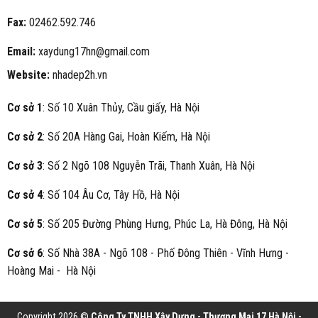
Fax:
02462.592.746
Email:
xaydung17hn@gmail.com
Website:
nhadep2h.vn
Cơ sở 1
: Số 10 Xuân Thủy, Cầu giấy, Hà Nội
Cơ sở 2
: Số 20A Hàng Gai, Hoàn Kiếm, Hà Nội
Cơ sở 3
: Số 2 Ngõ 108 Nguyễn Trãi, Thanh Xuân, Hà Nội
Cơ sở 4
: Số 104 Âu Cơ, Tây Hồ, Hà Nội
Cơ sở 5
: Số 205 Đường Phùng Hưng, Phúc La, Hà Đông, Hà Nội
Cơ sở 6
: Số Nhà 38A - Ngõ 108 - Phố Đông Thiên - Vĩnh Hưng -
Hoàng Mai - Hà Nội
Copyright 2026 ©
Công Ty TNHH Xây Dựng - Thương Mại 17 Hà Nội -