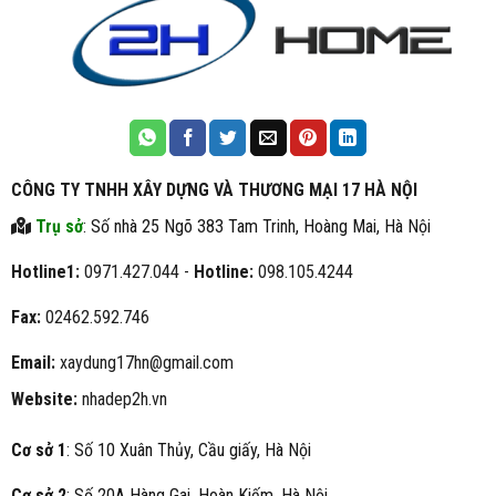
CÔNG TY TNHH XÂY DỰNG VÀ THƯƠNG MẠI 17 HÀ NỘI
Trụ sở
: Số nhà 25 Ngõ 383 Tam Trinh, Hoàng Mai, Hà Nội
Hotline1:
0971.427.044 -
Hotline:
098.105.4244
Fax:
02462.592.746
Email:
xaydung17hn@gmail.com
Website:
nhadep2h.vn
Cơ sở 1
: Số 10 Xuân Thủy, Cầu giấy, Hà Nội
Cơ sở 2
: Số 20A Hàng Gai, Hoàn Kiếm, Hà Nội