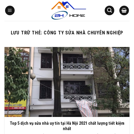
Bỏ
qua
nội
dung
LƯU TRỮ THẺ:
CÔNG TY SỬA NHÀ CHUYÊN NGHIỆP
Top 5 dịch vụ sửa nhà uy tín tại Hà Nội 2021 chất lượng tiết kiệm
nhất