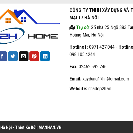
CÔNG TY TNHH XÂY DỰNG VÀ 
MẠI 17 HÀ NỘI
Trụ sở
: Số nhà 25 Ngõ 383 Ta
Hoàng Mai, Hà Nội
Hotline1:
0971.427.044 -
Hotline
098.105.4244
Fax:
02462.592.746
Email:
xaydung17hn@gmail.com
Website:
nhadep2h.vn
à Nội - Thiết Kế Bởi:
MANHAN.VN