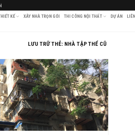
i
HIẾT KẾ
XÂY NHÀ TRỌN GÓI
THI CÔNG NỘI THẤT
DỰ ÁN
LIÊ
LƯU TRỮ THẺ:
NHÀ TẬP THỂ CŨ