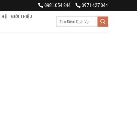
0981.054.244
0971.427.044
N HỆ
GIỚI THIỆU
Tìm
kiếm: