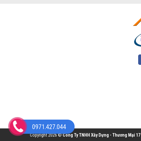
0971.427.044
Copyright 2026 ©
Công Ty TNHH Xây Dựng - Thương Mại 17 H