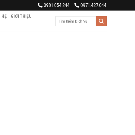
0981.054.244
0971.427.044
N HỆ
GIỚI THIỆU
Tìm
kiếm: