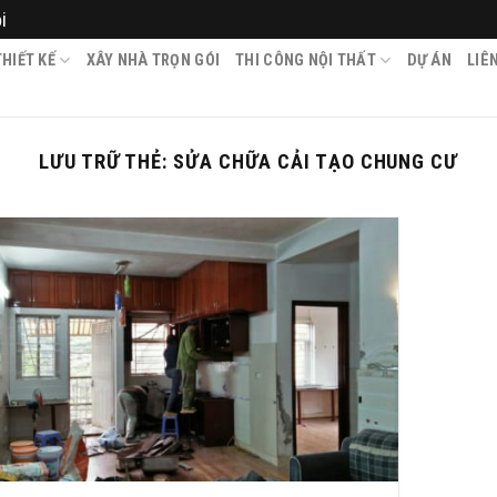
i
HIẾT KẾ
XÂY NHÀ TRỌN GÓI
THI CÔNG NỘI THẤT
DỰ ÁN
LIÊ
LƯU TRỮ THẺ:
SỬA CHỮA CẢI TẠO CHUNG CƯ