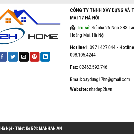
CÔNG TY TNHH XÂY DỰNG VÀ 
MẠI 17 HÀ NỘI
Trụ sở
: Số nhà 25 Ngõ 383 Ta
Hoàng Mai, Hà Nội
Hotline1:
0971.427.044 -
Hotline
098.105.4244
Fax:
02462.592.746
Email:
xaydung17hn@gmail.com
Website:
nhadep2h.vn
à Nội - Thiết Kế Bởi:
MANHAN.VN