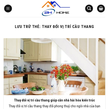
Bỏ
qua
nội
dung
LƯU TRỮ THẺ:
THAY ĐỔI VỊ TRÍ CẦU THANG
Thay đổi vị trí cầu thang giúp căn nhà hài hòa kiến trúc
Thay đổi vị trí cầu thang thay đổi phong thuỷ cho ngôi nhà của bạn