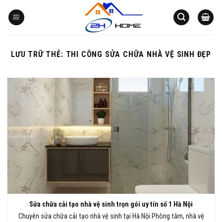
Bỏ
qua
nội
dung
LƯU TRỮ THẺ:
THI CÔNG SỬA CHỮA NHÀ VỆ SINH ĐẸP
Sửa chữa cải tạo nhà vệ sinh trọn gói uy tín số 1 Hà Nội
Chuyên sửa chữa cải tạo nhà vệ sinh tại Hà Nội Phòng tắm, nhà vệ