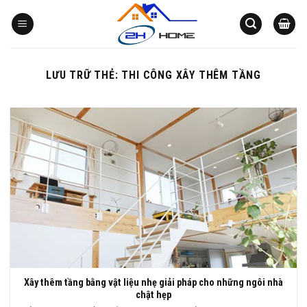
Bỏ
qua
nội
dung
LƯU TRỮ THẺ:
THI CÔNG XÂY THÊM TẦNG
Xây thêm tầng bằng vật liệu nhẹ giải pháp cho những ngôi nhà
chật hẹp