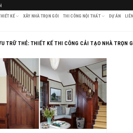
i
HIẾT KẾ
XÂY NHÀ TRỌN GÓI
THI CÔNG NỘI THẤT
DỰ ÁN
LIÊ
ƯU TRỮ THẺ:
THIẾT KẾ THI CÔNG CẢI TẠO NHÀ TRỌN G