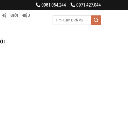
0981.054.244
0971.427.044
N HỆ
GIỚI THIỆU
Tìm
kiếm:
ÓI