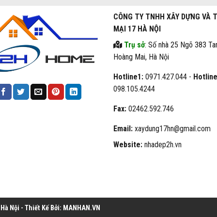
CÔNG TY TNHH XÂY DỰNG VÀ 
MẠI 17 HÀ NỘI
Trụ sở
: Số nhà 25 Ngõ 383 Ta
Hoàng Mai, Hà Nội
Hotline1:
0971.427.044 -
Hotline
098.105.4244
Fax:
02462.592.746
Email:
xaydung17hn@gmail.com
Website:
nhadep2h.vn
à Nội - Thiết Kế Bởi:
MANHAN.VN