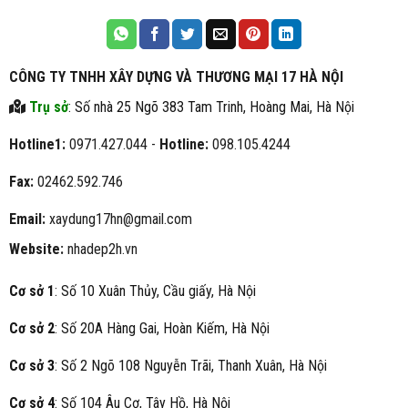
CÔNG TY TNHH XÂY DỰNG VÀ THƯƠNG MẠI 17 HÀ NỘI
Trụ sở
: Số nhà 25 Ngõ 383 Tam Trinh, Hoàng Mai, Hà Nội
Hotline1:
0971.427.044 -
Hotline:
098.105.4244
Fax:
02462.592.746
Email:
xaydung17hn@gmail.com
Website:
nhadep2h.vn
Cơ sở 1
: Số 10 Xuân Thủy, Cầu giấy, Hà Nội
Cơ sở 2
: Số 20A Hàng Gai, Hoàn Kiếm, Hà Nội
Cơ sở 3
: Số 2 Ngõ 108 Nguyễn Trãi, Thanh Xuân, Hà Nội
Cơ sở 4
: Số 104 Âu Cơ, Tây Hồ, Hà Nội