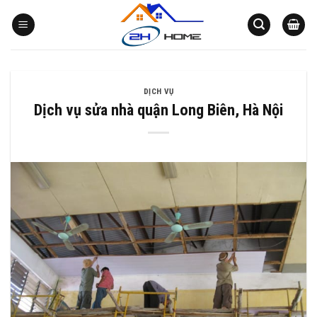
Bỏ
qua
nội
dung
DỊCH VỤ
Dịch vụ sửa nhà quận Long Biên, Hà Nội