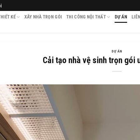
i
HIẾT KẾ
XÂY NHÀ TRỌN GÓI
THI CÔNG NỘI THẤT
DỰ ÁN
LIÊ
DỰ ÁN
Cải tạo nhà vệ sinh trọn gói u