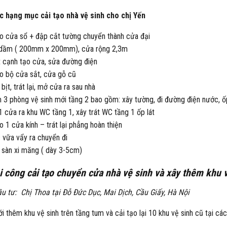
c hạng mục cải tạo nhà vệ sinh cho chị Yến
o cửa sổ + đập cắt tường chuyển thành cửa đại
dầm ( 200mm x 200mm), cửa rộng 2,3m
t cạnh tạo cửa, sửa đường điện
o bộ cửa sắt, cửa gỗ cũ
bịt, trát lại, mở cửa ra sau nhà
 3 phòng vệ sinh mới tầng 2 bao gồm: xây tường, đi đường điện nước, ố
1 cửa ra khu WC tầng 1, xây trát WC tầng 1 ốp lát
o 1 cửa kính – trát lại phẳng hoàn thiện
 vữa vẩy ra chuyển đi
 sàn xi măng ( dày 3-5cm)
i công cải tạo chuyển cửa nhà vệ sinh và xây thêm khu 
u tư: Chị Thoa tại Đỗ Đức Dục, Mai Dịch, Cầu Giấy, Hà Nội
i thêm khu vệ sinh trên tầng tum và cải tạo lại 10 khu vệ sinh cũ tại các