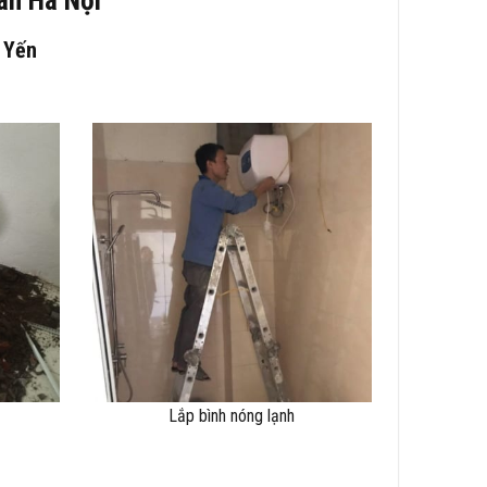
ị Yến
Lắp bình nóng lạnh