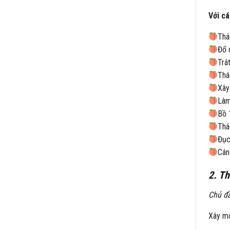
Với cá
Thá
Đổ 
Trá
Thá
Xây 
Làm
Bồ 
Thá
Đục
Cán
2. Th
Chủ đầ
Xây mớ