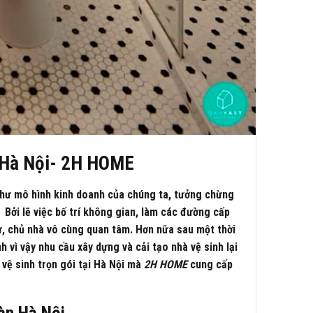
ại Hà Nội- 2H HOME
như mô hình kinh doanh của chúng ta, tưởng chừng
 Bởi lẽ việc bố trí không gian, làm các đường cấp
ư, chủ nhà vô cùng quan tâm. Hơn nữa sau một thời
 vì vậy nhu cầu xây dựng và cải tạo nhà vệ sinh lại
 vệ sinh trọn gói tại Hà Nội mà
2H HOME
cung cấp
bàn Hà Nội