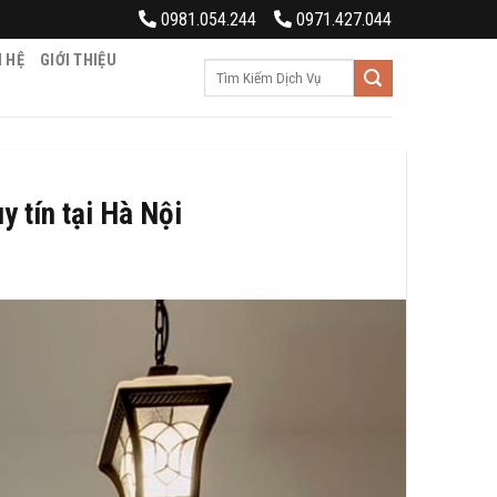
0981.054.244
0971.427.044
N HỆ
GIỚI THIỆU
Tìm
kiếm:
y tín tại Hà Nội