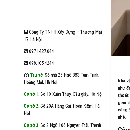
Công Ty TNHH Xây Dựng – Thương Mại
17 Hà Nội
0971.427.044
098.105.4244
Trụ sở
: Số nhà 25 Ngõ 383 Tam Trinh,
Nhà vệ
Hoàng Mai, Hà Nội
như đơ
Cơ sở 1
: Số 10 Xuân Thủy, Cầu giấy, Hà Nội
thoát 
gian d
Cơ sở 2
: Số 20A Hàng Gai, Hoàn Kiếm, Hà
càng đ
Nội
nhé.
Cơ sở 3
: Số 2 Ngõ 108 Nguyễn Trãi, Thanh
Công