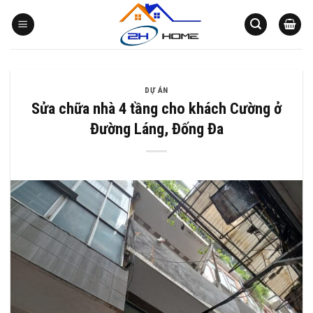
Bỏ
qua
nội
dung
DỰ ÁN
Sửa chữa nhà 4 tầng cho khách Cường ở
Đường Láng, Đống Đa