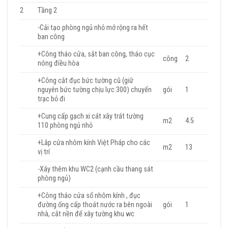
2
Tầng 2
-Cải tạo phòng ngủ nhỏ mở rộng ra hết
ban công
+Công tháo cửa, sắt ban công, tháo cục
công
2
nóng điều hòa
+Công cắt đục bức tường cũ (giữ
nguyên bức tường chịu lực 300) chuyển
gói
1
trạc bỏ đi
+Cung cấp gạch xi cát xây trát tường
m2
4.5
110 phòng ngủ nhỏ
+Lắp cửa nhôm kính Việt Pháp cho các
m2
13
vị trí
-Xây thêm khu WC2 (cạnh cầu thang sát
phòng ngủ)
+Công tháo cửa sổ nhôm kính , đục
đường ống cấp thoát nước ra bên ngoài
gói
1
nhà, cắt nền để xây tường khu wc