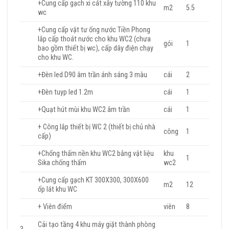
+Cung cấp gạch xi cát xây tường 110 khu
m2
5.5
wc
+Cung cấp vật tư ống nước Tiền Phong
lắp cấp thoát nước cho khu WC2 (chưa
gói
1
bao gồm thiết bị wc), cấp dây điện chạy
cho khu WC.
+Đèn led D90 âm trần ánh sáng 3 màu
cái
2
+Đèn tuyp led 1.2m
cái
1
+Quạt hút mùi khu WC2 âm trần
cái
1
+ Công lắp thiết bị WC 2 (thiết bị chủ nhà
công
1
cấp)
+Chống thấm nền khu WC2 bằng vật liệu
khu
1
Sika chống thấm
wc2
+Cung cấp gạch KT 300X300, 300X600
m2
12
ốp lát khu WC
+ Viên điểm
viên
8
Cải tạo tầng 4 khu máy giặt thành phòng