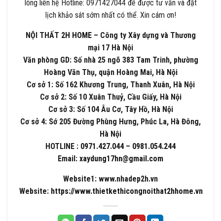
lòng liên hệ Hotline: 0971427044 để được tư vấn và đặt
lịch khảo sát sớm nhất có thể. Xin cám ơn!
NỘI THẤT
2H HOME
– Công ty Xây dựng và Thương
mại 17 Hà Nội
Văn phòng GD: Số nhà 25 ngõ 383 Tam Trinh, phường
Hoàng Văn Thụ, quận Hoàng Mai, Hà Nội
Cơ sở 1: Số 162 Khương Trung, Thanh Xuân, Hà Nội
Cơ sở 2: Số 10 Xuân Thuỷ, Cầu Giấy, Hà Nội
Cơ sở 3: Số 104 Âu Cơ, Tây Hồ, Hà Nội
Cơ sở 4: Sớ 205 Đường Phùng Hưng, Phúc La, Hà Đông,
Hà Nội
HOTLINE :
0971.427.044
–
0981.054.244
Email:
xaydung17hn@gmail.com
Website1: www.nhadep2h.vn
Website:
https://www.thietkethicongnoithat2hhome.vn