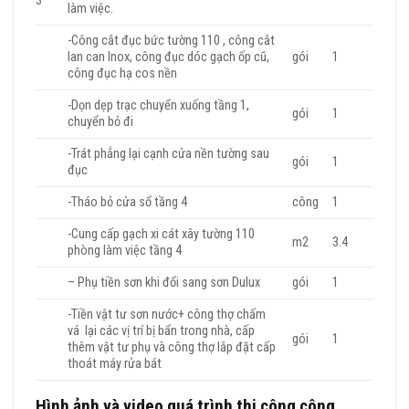
3
làm việc.
-Công cắt đục bức tường 110 , công cắt
lan can Inox, công đục dóc gạch ốp cũ,
gói
1
công đục hạ cos nền
-Dọn dẹp trạc chuyển xuống tầng 1,
gói
1
chuyển bỏ đi
-Trát phẳng lại cạnh cửa nền tường sau
gói
1
đục
-Tháo bỏ cửa sổ tầng 4
công
1
-Cung cấp gạch xi cát xây tường 110
m2
3.4
phòng làm việc tầng 4
– Phụ tiền sơn khi đổi sang sơn Dulux
gói
1
-Tiền vật tư sơn nước+ công thợ chấm
vá lại các vị trí bị bẩn trong nhà, cấp
gói
1
thêm vật tư phụ và công thợ lắp đặt cấp
thoát máy rửa bát
Hình ảnh và video quá trình thi công công