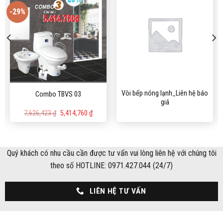
-29%
Vòi bếp nóng lạnh_Liên hệ báo
Combo TBVS 03
giá
Giá
Giá
7,626,423
₫
5,414,760
₫
n
gốc
hiện
là:
tại
7,626,423 ₫.
là:
904,520 ₫.
5,414,760 ₫.
Quý khách có nhu cầu cần được tư vấn vui lòng liên hệ với chúng tôi
theo số HOTLINE: 0971.427.044 (24/7)
LIÊN HỆ TƯ VẤN