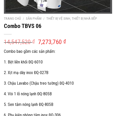
TRANG CHỦ
/
SẢN PHẨM
/
THIẾT BỊ VỆ SINH, THIẾT BỊ NHÀ BẾP
Combo TBVS 06
Giá
Giá
14,547,520
₫
7,273,760
₫
gốc
hiện
Combo bao gồm các sản phẩm:
là:
tại
14,547,520 ₫.
là:
1. Bệt liền khối ĐQ-6010
7,273,760 ₫.
2. Xịt mạ dây inox ĐQ-027B
3. Chậu Lavabo (Chậu treo tường) ĐQ-4010
4. Vòi 1 lỗ nóng lạnh ĐQ-805B
5. Sen tắm nóng lạnh ĐQ-805B
6. Phụ kiện phòng tắm inox ĐQ-306