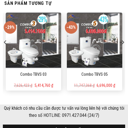
SẢN PHẨM TƯƠNG TỰ
-29%
-43%
Combo TBVS 03
Combo TBVS 05
Giá
Giá
Giá
Giá
7,626,423
₫
5,414,760
₫
11,747,368
₫
6,696,000
₫
n
gốc
hiện
gốc
hiện
là:
tại
là:
tại
7,626,423 ₫.
là:
11,747,368 ₫.
là:
220,090 ₫.
5,414,760 ₫.
6,696,00
Quý khách có nhu cầu cần được tư vấn vui lòng liên hệ với chúng tôi
theo số HOTLINE: 0971.427.044 (24/7)