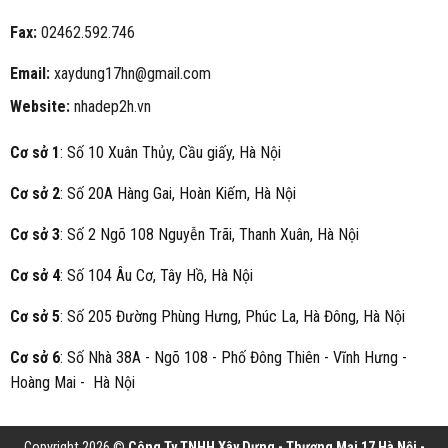
Fax:
02462.592.746
Email:
xaydung17hn@gmail.com
Website:
nhadep2h.vn
Cơ sở 1
: Số 10 Xuân Thủy, Cầu giấy, Hà Nội
Cơ sở 2
: Số 20A Hàng Gai, Hoàn Kiếm, Hà Nội
Cơ sở 3
: Số 2 Ngõ 108 Nguyễn Trãi, Thanh Xuân, Hà Nội
Cơ sở 4
: Số 104 Âu Cơ, Tây Hồ, Hà Nội
Cơ sở 5
: Số 205 Đường Phùng Hưng, Phúc La, Hà Đông, Hà Nội
Cơ sở 6
: Số Nhà 38A - Ngõ 108 - Phố Đông Thiên - Vĩnh Hưng -
Hoàng Mai - Hà Nội
Copyright 2026 ©
Công Ty TNHH Xây Dựng - Thương Mại 17 Hà Nội -