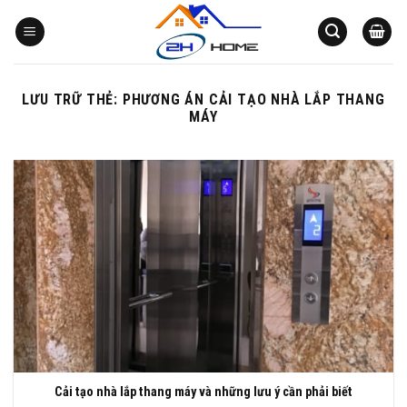
Bỏ
qua
nội
dung
LƯU TRỮ THẺ:
PHƯƠNG ÁN CẢI TẠO NHÀ LẮP THANG
MÁY
Cải tạo nhà lắp thang máy và những lưu ý cần phải biết