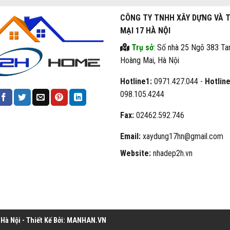
CÔNG TY TNHH XÂY DỰNG VÀ 
MẠI 17 HÀ NỘI
Trụ sở
: Số nhà 25 Ngõ 383 Ta
Hoàng Mai, Hà Nội
Hotline1:
0971.427.044 -
Hotline
098.105.4244
Fax:
02462.592.746
Email:
xaydung17hn@gmail.com
Website:
nhadep2h.vn
à Nội - Thiết Kế Bởi:
MANHAN.VN