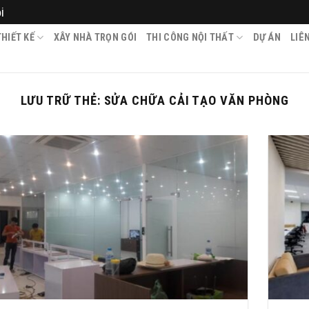
i
HIẾT KẾ
XÂY NHÀ TRỌN GÓI
THI CÔNG NỘI THẤT
DỰ ÁN
LIÊ
LƯU TRỮ THẺ:
SỬA CHỮA CẢI TẠO VĂN PHÒNG