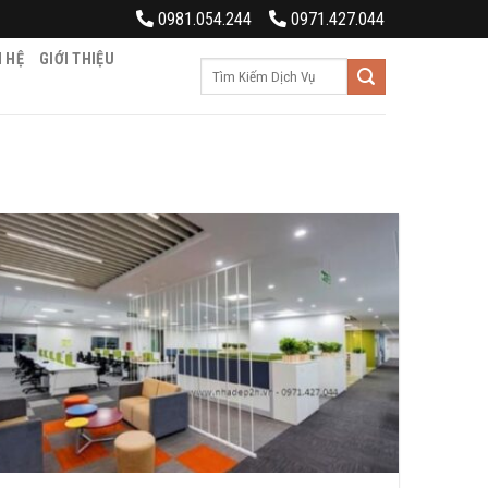
0981.054.244
0971.427.044
N HỆ
GIỚI THIỆU
Tìm
kiếm: