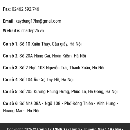
Fax:
02462.592.746
Email:
xaydung17hn@gmail.com
Website:
nhadep2h.vn
Cơ sở 1
: Số 10 Xuân Thủy, Cầu giấy, Hà Nội
Cơ sở 2
: Số 20A Hàng Gai, Hoàn Kiếm, Hà Nội
Cơ sở 3
: Số 2 Ngõ 108 Nguyễn Trãi, Thanh Xuân, Hà Nội
Cơ sở 4
: Số 104 Âu Cơ, Tây Hồ, Hà Nội
Cơ sở 5
: Số 205 Đường Phùng Hưng, Phúc La, Hà Đông, Hà Nội
Cơ sở 6
: Số Nhà 38A - Ngõ 108 - Phố Đông Thiên - Vĩnh Hưng -
Hoàng Mai - Hà Nội
Copyright 2026 ©
Công Ty TNHH Xây Dựng - Thương Mại 17 Hà Nội -