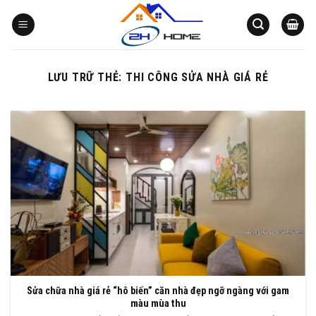
Bỏ
qua
nội
dung
LƯU TRỮ THẺ:
THI CÔNG SỬA NHÀ GIÁ RẺ
Sửa chữa nhà giá rẻ “hô biến” căn nhà đẹp ngỡ ngàng với gam
màu mùa thu