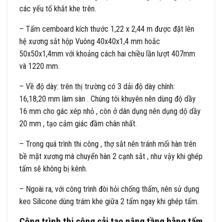
các yếu tố khắt khe trên.
– Tấm cemboard kích thước 1,22 x 2,44 m được đặt lên
hệ xương sắt hộp Vuông 40x40x1,4 mm hoắc
50x50x1,4mm với khoảng cách hai chiều lần lượt 407mm
và 1220 mm.
– Về độ dày: trên thị trường có 3 dải độ dày chính:
16,18,20 mm làm sàn . Chúng tôi khuyên nên dùng độ dầy
16 mm cho gác xép nhỏ , còn ở dân dụng nên dụng dộ dầy
20 mm , tạo cảm giác đầm chân nhất.
– Trong quá trình thi công , thợ sắt nên tránh mối hàn trên
bề mặt xương mà chuyển hàn 2 cạnh sắt , như vậy khi ghép
tấm sẽ không bị kênh.
– Ngoài ra, với công trình đòi hỏi chống thấm, nên sử dụng
keo Silicone dùng trám khe giữa 2 tấm ngay khi ghép tấm.
Công trình thi công cải tạo nâng tầng bằng tấm