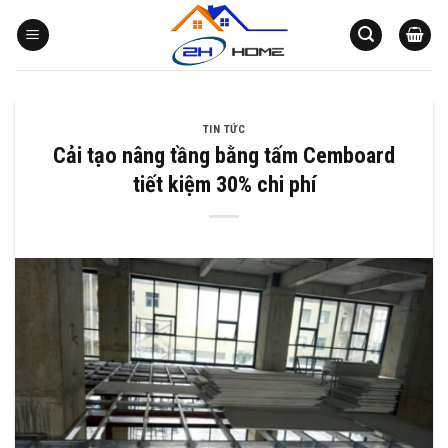
Bỏ
qua
nội
dung
TIN TỨC
Cải tạo nâng tầng bằng tấm Cemboard
tiết kiệm 30% chi phí