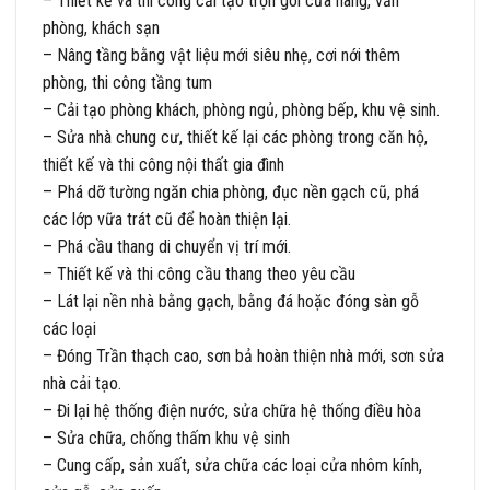
– Thiết kế và thi công cải tạo trọn gói cửa hàng, văn
phòng, khách sạn
– Nâng tầng bằng vật liệu mới siêu nhẹ, cơi nới thêm
phòng, thi công tầng tum
– Cải tạo phòng khách, phòng ngủ, phòng bếp, khu vệ sinh.
– Sửa nhà chung cư, thiết kế lại các phòng trong căn hộ,
thiết kế và thi công nội thất gia đình
– Phá dỡ tường ngăn chia phòng, đục nền gạch cũ, phá
các lớp vữa trát cũ để hoàn thiện lại.
– Phá cầu thang di chuyển vị trí mới.
– Thiết kế và thi công cầu thang theo yêu cầu
– Lát lại nền nhà bằng gạch, bằng đá hoặc đóng sàn gỗ
các loại
– Đóng T
rần thạch cao
, sơn bả hoàn thiện nhà mới, sơn sửa
nhà cải tạo.
– Đi lại hệ thống điện nước, sửa chữa hệ thống điều hòa
– Sửa chữa, chống thấm khu vệ sinh
– Cung cấp, sản xuất, sửa chữa các loại cửa nhôm kính,