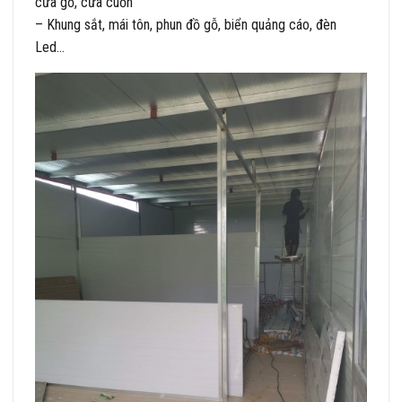
cửa gỗ, cửa cuốn
– Khung sắt, mái tôn, phun đồ gỗ, biển quảng cáo, đèn
Led…