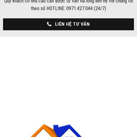
Quý khách có nhu cầu cần được tư vấn vui lòng liên hệ với chúng tôi
theo số HOTLINE: 0971.427.044 (24/7)
LIÊN HỆ TƯ VẤN