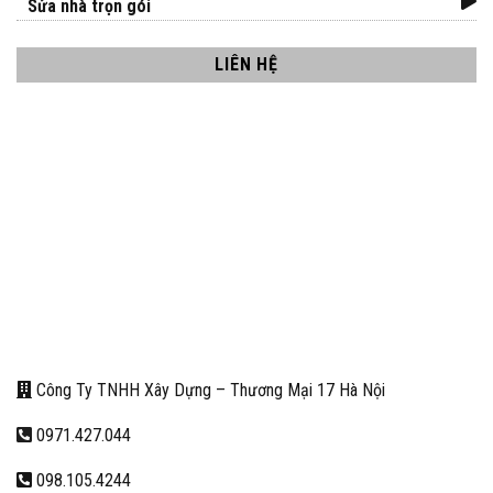
Sửa nhà trọn gói
LIÊN HỆ
Công Ty TNHH Xây Dựng – Thương Mại 17 Hà Nội
0971.427.044
098.105.4244