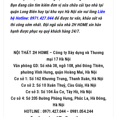
Bạn đang cần tìm kiếm đơn vị sửa chữa cải tạo nhà tại
quận Long Biên hay tại khu vực Hà Nội xin vui lòng
Liên
hệ Hotline: 0971.427.044
để được tư vấn, khảo sát và
thi công sớm nhất. Đội ngũ sửa nhà 2H HOME xin hân
hạnh được phục vụ quý khách hàng 24/7.
NỘI THẤT
2H HOME
– Công ty Xây dựng và Thương
mại 17 Hà Nội
Văn phòng GD: Số nhà 38, ngõ 108, phố Đông Thiên,
phường Vĩnh Hưng, quận Hoàng Mai, Hà Nội
Cơ sở 1: Số 162 Khương Trung, Thanh Xuân, Hà Nội
Cơ sở 2: Số 10 Xuân Thuỷ, Cầu Giấy, Hà Nội
Cơ sở 3: Số 104 Âu Cơ, Tây Hồ, Hà Nội
Cơ sở 4: Sớ 205 Đường Phùng Hưng, Phúc La, Hà Đông,
Hà Nội
HOTLINE :
0971.427.044
–
0981.054.244