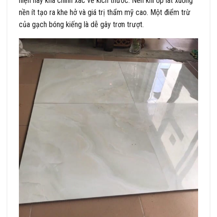
hiện nay khá chính xác về kích thước. Nên khi ốp lát xuống
nền ít tạo ra khe hở và giá trị thẩm mỹ cao. Một điểm trừ
của gạch bóng kiếng là dễ gây trơn trượt.