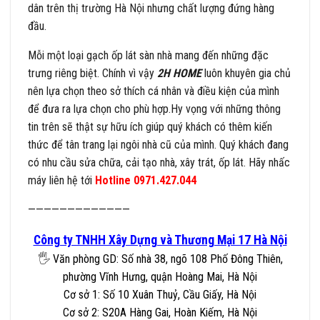
dân trên thị trường Hà Nội nhưng chất lượng đứng hàng
đầu.
Mỗi một loại gạch ốp lát sàn nhà mang đến những đặc
trưng riêng biệt. Chính vì vậy
2H HOME
luôn khuyên gia chủ
nên lựa chọn theo sở thích cá nhân và điều kiện của mình
để đưa ra lựa chọn cho phù hợp.Hy vọng với những thông
tin trên sẽ thật sự hữu ích giúp quý khách có thêm kiến
thức để tân trang lại ngôi nhà cũ của mình. Quý khách đang
có nhu cầu sửa chữa, cải tạo nhà, xây trát, ốp lát. Hãy nhấc
máy liên hệ tới
Hotline 0971.427.044
—————————————
Công ty TNHH Xây Dựng và Thương Mại 17 Hà Nội
🖐
Văn phòng GD: Số nhà 38, ngõ 108 Phố Đông Thiên,
phường Vĩnh Hưng, quận Hoàng Mai, Hà Nội
Cơ sở 1: Số 10 Xuân Thuỷ, Cầu Giấy, Hà Nội
Cơ sở 2: S20A Hàng Gai, Hoàn Kiếm, Hà Nội