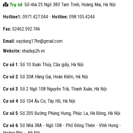
Trụ sở
: Số nhà 25 Ngõ 383 Tam Trinh, Hoàng Mai, Hà Nội
Hotline1:
0971.427.044 -
Hotline:
098.105.4244
Fax:
02462.592.746
Email:
xaydung17hn@gmail.com
Website:
nhadep2h.vn
Cơ sở 1
: Số 10 Xuân Thủy, Cầu giấy, Hà Nội
Cơ sở 2
: Số 20A Hàng Gai, Hoàn Kiếm, Hà Nội
Cơ sở 3
: Số 2 Ngõ 108 Nguyễn Trãi, Thanh Xuân, Hà Nội
Cơ sở 4
: Số 104 Âu Cơ, Tây Hồ, Hà Nội
Cơ sở 5
: Số 205 Đường Phùng Hưng, Phúc La, Hà Đông, Hà Nội
Cơ sở 6
: Số Nhà 38A - Ngõ 108 - Phố Đông Thiên - Vĩnh Hưng -
Hoàng Mai - Hà Nội