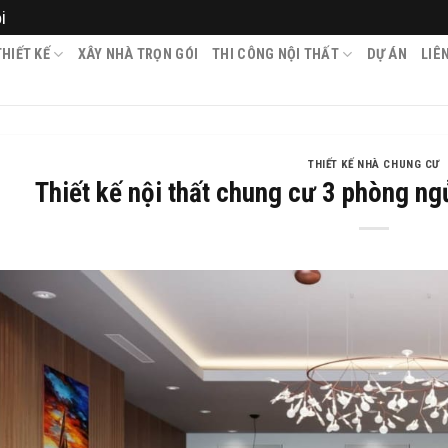
i
HIẾT KẾ
XÂY NHÀ TRỌN GÓI
THI CÔNG NỘI THẤT
DỰ ÁN
LIÊ
THIẾT KẾ NHÀ CHUNG CƯ
Thiết kế nội thất chung cư 3 phòng ng