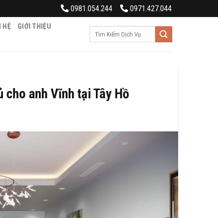
0981.054.244
0971.427.044
N HỆ
GIỚI THIỆU
Tìm
kiếm:
ủ cho anh Vĩnh tại Tây Hồ