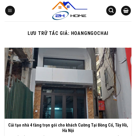
Bỏ
qua
nội
dung
LƯU TRỮ TÁC GIẢ:
HOANGNGOCHAI
Cải tạo nhà 4 tầng trọn gói cho khách Cường Tại Đồng Cổ, Tây Hồ,
Hà Nội