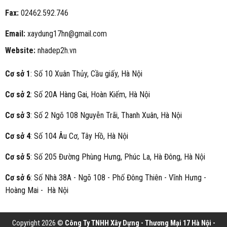
Fax:
02462.592.746
Email:
xaydung17hn@gmail.com
Website:
nhadep2h.vn
Cơ sở 1
: Số 10 Xuân Thủy, Cầu giấy, Hà Nội
Cơ sở 2
: Số 20A Hàng Gai, Hoàn Kiếm, Hà Nội
Cơ sở 3
: Số 2 Ngõ 108 Nguyễn Trãi, Thanh Xuân, Hà Nội
Cơ sở 4
: Số 104 Âu Cơ, Tây Hồ, Hà Nội
Cơ sở 5
: Số 205 Đường Phùng Hưng, Phúc La, Hà Đông, Hà Nội
Cơ sở 6
: Số Nhà 38A - Ngõ 108 - Phố Đông Thiên - Vĩnh Hưng -
Hoàng Mai - Hà Nội
Copyright 2026 ©
Công Ty TNHH Xây Dựng - Thương Mại 17 Hà Nội -