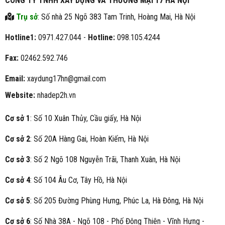
CÔNG TY TNHH XÂY DỰNG VÀ THƯƠNG MẠI 17 HÀ NỘI
Trụ sở
: Số nhà 25 Ngõ 383 Tam Trinh, Hoàng Mai, Hà Nội
Hotline1:
0971.427.044 -
Hotline:
098.105.4244
Fax:
02462.592.746
Email:
xaydung17hn@gmail.com
Website:
nhadep2h.vn
Cơ sở 1
: Số 10 Xuân Thủy, Cầu giấy, Hà Nội
Cơ sở 2
: Số 20A Hàng Gai, Hoàn Kiếm, Hà Nội
Cơ sở 3
: Số 2 Ngõ 108 Nguyễn Trãi, Thanh Xuân, Hà Nội
Cơ sở 4
: Số 104 Âu Cơ, Tây Hồ, Hà Nội
Cơ sở 5
: Số 205 Đường Phùng Hưng, Phúc La, Hà Đông, Hà Nội
Cơ sở 6
: Số Nhà 38A - Ngõ 108 - Phố Đông Thiên - Vĩnh Hưng -