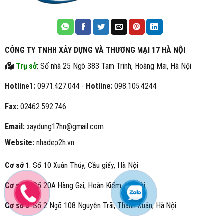
CÔNG TY TNHH XÂY DỰNG VÀ THƯƠNG MẠI 17 HÀ NỘI
Trụ sở
: Số nhà 25 Ngõ 383 Tam Trinh, Hoàng Mai, Hà Nội
Hotline1:
0971.427.044 -
Hotline:
098.105.4244
Fax:
02462.592.746
Email:
xaydung17hn@gmail.com
Website:
nhadep2h.vn
Cơ sở 1
: Số 10 Xuân Thủy, Cầu giấy, Hà Nội
Cơ sở 2
: Số 20A Hàng Gai, Hoàn Kiếm, Hà Nội
Cơ sở 3
: Số 2 Ngõ 108 Nguyễn Trãi, Thanh Xuân, Hà Nội