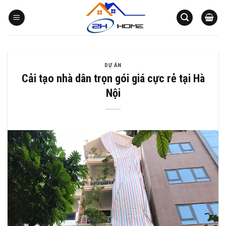
Bỏ
qua
nội
dung
DỰ ÁN
Cải tạo nhà dân trọn gói giá cực rẻ tại Hà
Nội