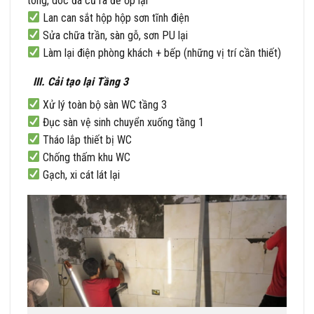
tông, dóc đá cũ ra để ốp lại
Lan can sắt hộp hộp sơn tĩnh điện
Sửa chữa trần, sàn gỗ, sơn PU lại
Làm lại điện phòng khách + bếp (những vị trí cần thiết)
III. Cải tạo lại Tầng 3
Xử lý toàn bộ sàn WC tầng 3
Đục sàn vệ sinh chuyển xuống tầng 1
Tháo lắp thiết bị WC
Chống thấm khu WC
Gạch, xi cát lát lại