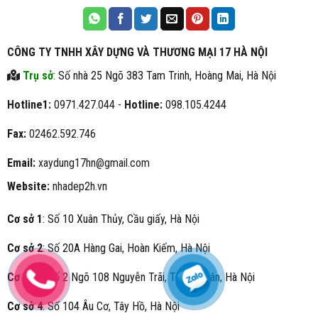
CÔNG TY TNHH XÂY DỰNG VÀ THƯƠNG MẠI 17 HÀ NỘI
Trụ sở
: Số nhà 25 Ngõ 383 Tam Trinh, Hoàng Mai, Hà Nội
Hotline1:
0971.427.044 -
Hotline:
098.105.4244
Fax:
02462.592.746
Email:
xaydung17hn@gmail.com
Website:
nhadep2h.vn
Cơ sở 1
: Số 10 Xuân Thủy, Cầu giấy, Hà Nội
Cơ sở 2
: Số 20A Hàng Gai, Hoàn Kiếm, Hà Nội
Cơ sở 3
: Số 2 Ngõ 108 Nguyễn Trãi, Thanh Xuân, Hà Nội
Cơ sở 4
: Số 104 Âu Cơ, Tây Hồ, Hà Nội