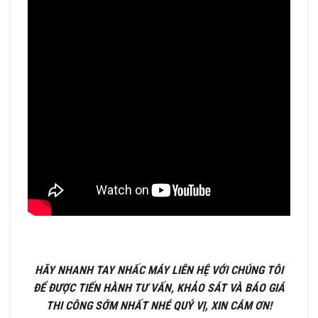
HÃY NHANH TAY NHẤC MÁY LIÊN HỆ VỚI CHÚNG TÔI
ĐỂ ĐƯỢC TIẾN HÀNH TƯ VẤN, KHẢO SÁT VÀ BÁO GIÁ
THI CÔNG SỚM NHẤT NHÉ QUÝ VỊ, XIN CÁM ƠN!