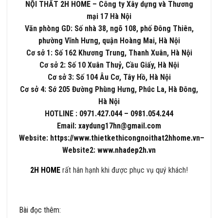
NỘI THẤT
2H HOME
– Công ty Xây dựng và Thương
mại 17 Hà Nội
Văn phòng GD: Số nhà 38, ngõ 108, phố Đông Thiên,
phường Vĩnh Hưng, quận Hoàng Mai, Hà Nội
Cơ sở 1: Số 162 Khương Trung, Thanh Xuân, Hà Nội
Cơ sở 2: Số 10 Xuân Thuỷ, Cầu Giấy, Hà Nội
Cơ sở 3: Số 104 Âu Cơ, Tây Hồ, Hà Nội
Cơ sở 4: Sớ 205 Đường Phùng Hưng, Phúc La, Hà Đông,
Hà Nội
HOTLINE :
0971.427.044
–
0981.054.244
Email:
xaydung17hn@gmail.com
Website:
https://www.thietkethicongnoithat2hhome.vn
–
Website2:
www.nhadep2h.vn
2H HOME
rất hân hạnh khi được phục vụ quý khách!
Bài đọc thêm: