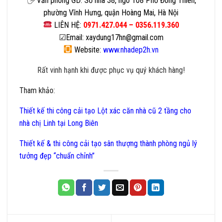
🖐
Văn phòng GD: Số nhà 38, ngõ 108 Phố Đông Thiên,
phường Vĩnh Hưng, quận Hoàng Mai, Hà Nội
LIÊN HỆ:
0971.427.044 – 0356.119.360
☑
Email: xaydung17hn@gmail.com
Website:
www.nhadep2h.vn
Rất vinh hạnh khi được phục vụ quý khách hàng!
Tham khảo:
Thiết kế thi công cải tạo Lột xác căn nhà cũ 2 tầng cho
nhà chị Linh tại Long Biên
Thiết kế & thi công cải tạo sân thượng thành phòng ngủ lý
tưởng đẹp “chuẩn chỉnh”