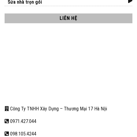
Sửa nhà trọn gói
LIÊN HỆ
Công Ty TNHH Xây Dựng – Thương Mại 17 Hà Nội
0971.427.044
098.105.4244