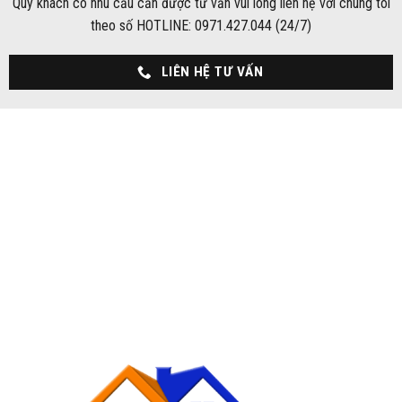
Quý khách có nhu cầu cần được tư vấn vui lòng liên hệ với chúng tôi
theo số HOTLINE: 0971.427.044 (24/7)
LIÊN HỆ TƯ VẤN