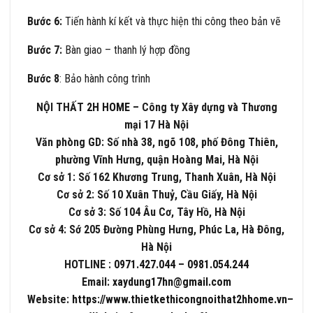
Bước 6:
Tiến hành kí kết và thực hiện thi công theo bản vẽ
Bước 7:
Bàn giao – thanh lý hợp đồng
Bước 8
: Bảo hành công trình
NỘI THẤT
2H HOME
– Công ty Xây dựng và Thương
mại 17 Hà Nội
Văn phòng GD: Số nhà 38, ngõ 108, phố Đông Thiên,
phường Vĩnh Hưng, quận Hoàng Mai, Hà Nội
Cơ sở 1: Số 162 Khương Trung, Thanh Xuân, Hà Nội
Cơ sở 2: Số 10 Xuân Thuỷ, Cầu Giấy, Hà Nội
Cơ sở 3: Số 104 Âu Cơ, Tây Hồ, Hà Nội
Cơ sở 4: Sớ 205 Đường Phùng Hưng, Phúc La, Hà Đông,
Hà Nội
HOTLINE :
0971.427.044
–
0981.054.244
Email:
xaydung17hn@gmail.com
Website:
https://www.thietkethicongnoithat2hhome.vn
–